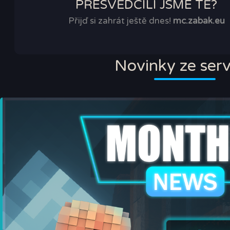
PŘESVĚDČILI JSME TĚ?
Přijď si zahrát ještě dnes!
mc.zabak.eu
Novinky ze ser