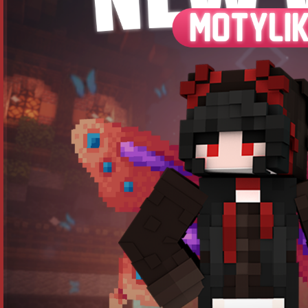
Opraveno:
・
Battlepass
・
Těžící blocky
・
Anti-Xray
・
Eventy v chatu
・
Teleportace z boje v pvp.
・
Všechny menší chybky o kterých jsme věděli.
Loterie:
・
Nové menu (Grafika)
・
Nový design
・
Upravena cena lístků
Hlasování & Pináta:
・
Méne hlasů k spawnutí pinátě.
・
Za zabití pináty získáte 10s do létání.
・
Za hlasování získáte více krystalů a mincí