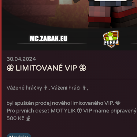
・
Za hlasování získáte 10s do létání.
Upraveno:
・
Nový design klíčů, setů atp
・
Nový design sociálních sítí (/instagram, /tiktok atp.
・
Upraven design zpráv v /shop
・
Zrušeno vyhození za afk, pokud se nacházíte na sp
・
Zvýšena prodejní cena většiny produktů v /shop. (A
30.04.2024
・
Zvýšení času pro AFK z 20 minut na 2 hodiny. (Motyl
🦋 LIMITOVANÉ VIP 🦋
・
Zvýšena šance na padnutí spawneru.
- Příroda: z 33% na 50%
- Nether: z 15% na 25%
Vážené hráčky
👩,
Vážení hráči
👨,
Vylepšeno:
byl spuštěn prodej nového limitovaného VIP. 💎
・
Vylepšené odměny za hlasování (Létání)
Pro prvních deset MOTYLIK 🦋 VIP máme připravený i
・
Vylepšené odměny za pinátu
500 Kč 💰
・
Vylepšené odměny za těžící blocky (Vyšší šance na k
・
Vyšší dohlednost!
Těšíme se na vás!