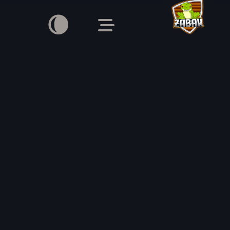
ŽABÁK
Definice zábavy a 