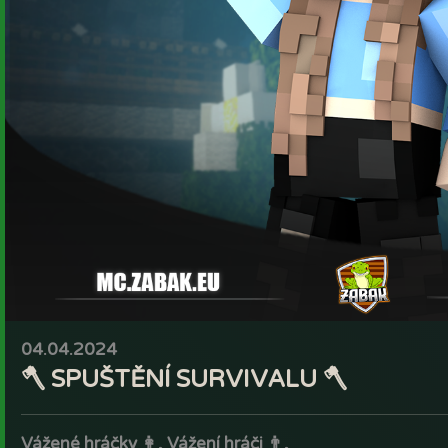
04.04.2024
🪓 SPUŠTĚNÍ SURVIVALU 🪓
Vážené hráčky 👩, Vážení hráči 👨,