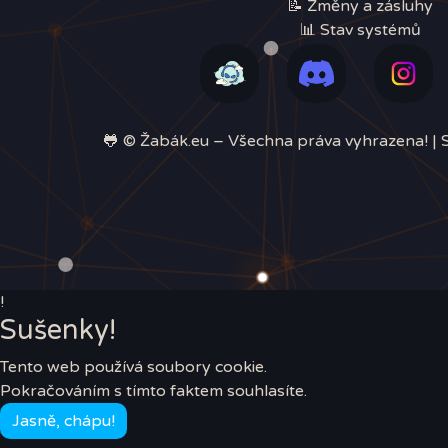
📝 Změny a zásluhy
📊 Stav systémů
🐸 © Žabák.eu –⁠ Všechna práva vyhrazena! | S
!
Sušenky!
Tento web používá soubory cookie.
Pokračováním s tímto faktem souhlasíte.
Jasně, chápu!