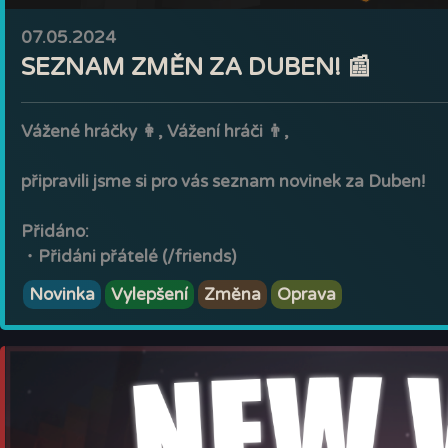
07.05.2024
SEZNAM ZMĚN ZA DUBEN! 📰
Vážené hráčky 👩, Vážení hráči 👨,
připravili jsme si pro vás seznam novinek za Duben!
Přidáno:
・
Přidáni přátelé (/friends)
・
Nové sety (Redstone, Ore, Wood)
Novinka
Vylepšení
Změna
Oprava
・
Za rybaření je nyní šance na získání rybářského klíč
・
Přidány hráčské warpy (/pwarp)
・
Přidány AFK Zóny. (/afkzona)
・
Přidána kosmetická bedna (Více jak 30 kosmetik)
・
Přidán šatník
・
Přidán ban systém na těžící blocky.