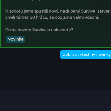
V sobotu jsme spustili nový, nadupaný Survival server, 
chvíli téměř 50 hráčů, za což jsme velmi vděční.
Co na novém Survivalu naleznete?
・Extrémně propracované truhly! 📦 (Více než 300 p
Novinka
・Nové speciální mini eventy 🏅 v chatu. (Více než 5 m
・Propracované těžící ⛏ blocky. (Pět unikátních těžící
・Super poklady! 💵 (Sto různých odměn)
Zobrazit všechny novink
・Nové a propracovanější odměny 💎 za hlasování, pokl
・Nová super herní 💰 měna. (Žádné mikrotransakce, 
・Desítky nových zvířat 🦣 a monster 🐲 v přírodě! 🐋
・A mnohem víc již teď na serveru.
Těšíme se na vás!
S pozdravem,
tým
Žabák.eu