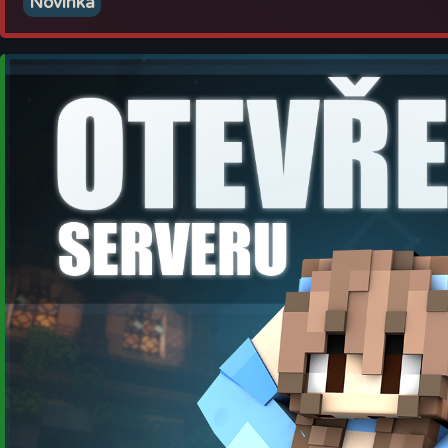
Novinka
S pozdravem,
Dočastně jsme museli zrušit:
tým
Žabák.eu
・
Speciální zvířata a monstra (Kvůli lagům serveru)
・
Rybářská soutěž (Kvůli lagům serveru)
・SURVIVAL BYL KOMPLETNĚ OPTIMALIZOVÁN